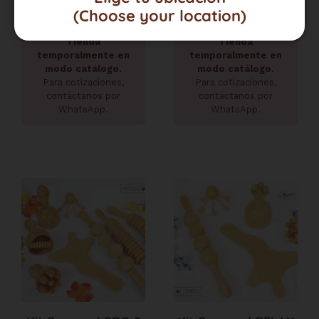
(Choose your location)
Tienda
Tienda
temporalmente en
temporalmente en
modo catálogo.
modo catálogo.
Para cotizaciones,
Para cotizaciones,
contáctanos por
contáctanos por
WhatsApp.
WhatsApp.