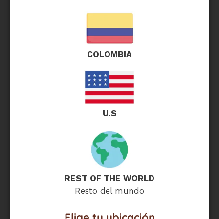
Para cotizaciones,
temporalmente en
contáctanos por
modo catálogo.
WhatsApp.
Para cotizaciones,
contáctanos por
WhatsApp.
COLOMBIA
U.S
REST OF THE WORLD
Kit Corporal NOVA 7
Kit Corporal
Resto del mundo
piezas
PREMIUM 15 piezas
Elige tu ubicación
$
77,00
$
168,50