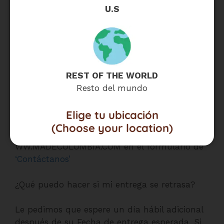
después del escaneo entregado, ya que es
U.S
posible que el transportista haya escaneado
accidentalmente la entrega demasiado
pronto. Si su paquete aún no ha llegado,
contáctenos.
REST OF THE WORLD
– A través de nuestro correo electrónico
Resto del mundo
info@madecolombia.com
(Asunto: No recibí
mi paquete USA)
Elige tu ubicación
(Choose your location)
– En nuestro Sitio Web
WW.MADECOLOMBIA.COM en el formulario de
‘Contáctanos’
¿Qué puedo hacer si mi entrega se retrasa?
Le pedimos que espere un día hábil adicional
después de su Fecha de entrega esperada. Si