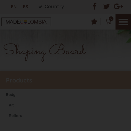
Country
EN
ES
0
Shaping Board
Products
Body
Kit
Rollers
Shaping Board