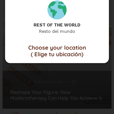
UNCATEGORIZED
REST OF THE WORLD
Resto del mundo
Choose your location
( Elige tu ubicación)
Desarrollo
18 September, 2023
0
Reshape Your Figure: How
Maderotherapy Can Help You Achieve It